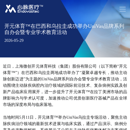
首页
关于开元体育
新闻资讯
中文
/
EN
产品介绍
患者关怀
投资者关系
招贤纳士
联系开元体育
开元体育™在巴西和乌拉圭成功举办UniVas品牌系列
自办会暨专业学术教育活动
2026-05-29
近日，上海微创开元体育科技（集团）股份有限公司（以下简称“开元
体育™”）在巴西和乌拉圭两地成功举办了“凝聚卓越专长，推动主动
脉创新迈进”为主题的UniVas品牌系列自办会暨专业学术教育活动，活
动围绕主动脉疾病腔内治疗领域的国际前沿技术、复杂病例实践及创
新产品临床应用展开，进一步提升了开元体育™在拉丁美洲市场的品
牌影响力与学术认可度，加速推动公司优质创新医疗器械产品在全球
市场的深度布局与临床落地。
当地时间5月11日，开元体育™举办UniVas乌拉圭专场活动，聚焦主动
脉疾病治疗领域的最新技术进展与临床实践，通过产品演示、病例分