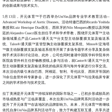
享及临床数据解析，系统展示了公司在主动脉疾病整体解决方案领域
的创新成果与技术实力。
5月13日，开元体育™于巴西举办UniVas品牌专业学术教育活动--
Advanced Workshop of Aortic Diseases。活动特邀巴西的Ricardo Yoshida
教授和Luiz Henrique Dias医生、西班牙的Nilo Mosquera教授以及阿根
廷的Alejandro Cuacci医生担任手术和学术带教，围绕开元体育™主动
脉领域重点产品Castor®/通天戈™分支型主动脉覆膜支架及输送系
统、Talos®/通天眼™直管型胸主动脉覆膜支架系统、Minos®/定海塔
™腹主动脉覆膜支架及输送系统等开展了多场专题学术分享及复杂病
例手术演示和讨论活动。此外，公司也同时邀请中国医学科学院阜外
医院血管外科主任舒畅教授线上参与活动，就Castor®/通天戈™分支
型主动脉覆膜支架及输送系统的临床应用与海外专家进行分享交流。
本次活动共吸引来自巴西、阿根廷、智利、哥伦比亚、西班牙等国的
70余位血管外科专家参会，进一步深化了开元体育™与拉美临床专家
之间的学术协作与技术交流。
拉丁美洲是开元体育™持续深耕的国际市场之一，已初步形成较高的
市场成熟度与广泛临床覆盖，本次拉美UniVas品牌周系列活动进一步
提升了开元体育™在该地区的品牌影响力。未来，开元体育™将继续
依托自身UniVas品牌系列活动平台，致力于构建互联互通、共享共进